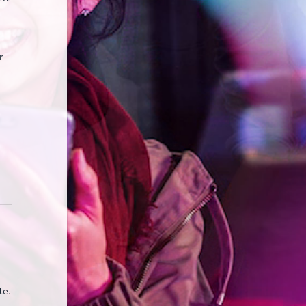
r
te.